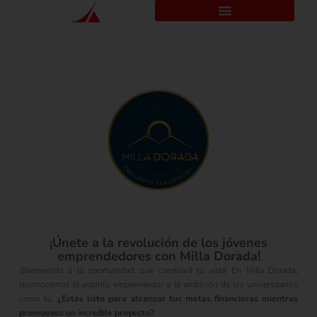
Ir
al
contenido
¡Únete a la revolución de los jóvenes
emprendedores con Milla Dorada!
¡Bienvenido a la oportunidad que cambiará tu vida! En Milla Dorada,
reconocemos el espíritu emprendedor y la ambición de los universitarios
como tú.
¿Estás listo para alcanzar tus metas financieras mientras
promueves un increíble proyecto?